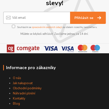
slevy!
Přihlásit se
Souhlasím se
zpracováním osobních údajů
za účelem rozesílky newsletteru.
Můžete se kdykoli odhlásit. Zasíláme jednou za 14 dní.
Informace pro zákazníky
O nás
Jak nakupovat
Obchodní podmínky
Náhradní plnění
Kontakty
Blog