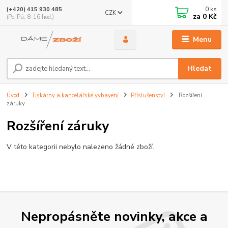
0
ks
(+420) 415 930 485
CZK
za
0 Kč
(Po-Pá, 8-16 hod.)
Menu
Hledat
Úvod
Tiskárny a kancelářské vybavení
Příslušenství
Rozšíření
záruky
Rozšíření záruky
V této kategorii nebylo nalezeno žádné zboží.
Nepropásněte novinky, akce a