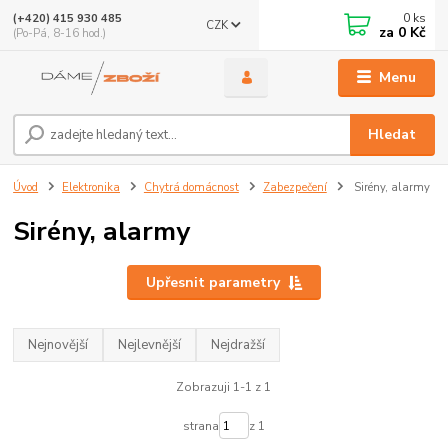
0
ks
(+420) 415 930 485
CZK
za
0 Kč
(Po-Pá, 8-16 hod.)
Menu
Hledat
Úvod
Elektronika
Chytrá domácnost
Zabezpečení
Sirény, alarmy
Sirény, alarmy
Upřesnit parametry
Nejnovější
Nejlevnější
Nejdražší
Zobrazuji 1-1 z 1
strana
z 1