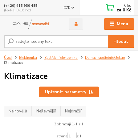
0
ks
(+420) 415 930 485
CZK
za
0 Kč
(Po-Pá, 8-16 hod.)
Menu
Hledat
Úvod
Elektronika
Spotřební elektronika
Domácí spotřebiče/elektro
Klimatizace
Klimatizace
Upřesnit parametry
Nejnovější
Nejlevnější
Nejdražší
Zobrazuji 1-1 z 1
strana
z 1