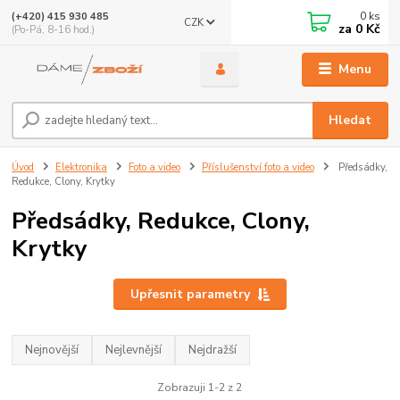
0
ks
(+420) 415 930 485
CZK
za
0 Kč
(Po-Pá, 8-16 hod.)
Menu
Hledat
Úvod
Elektronika
Foto a video
Příslušenství foto a video
Předsádky,
Redukce, Clony, Krytky
Předsádky, Redukce, Clony,
Krytky
Upřesnit parametry
Nejnovější
Nejlevnější
Nejdražší
Zobrazuji 1-2 z 2