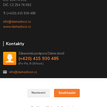
IČO: 254 76 092
DIČ: CZ 254 76 092
T:
(+420) 415 930 485
info@damezbozi.cz
www.damezbozi.cz
Kontakty
Zákaznická podpora Dáme zboží
(+420) 415 930 485
(Po-Pá, 8-16 hod.)
info@damezbozi.cz
Souhlasím
Nastavení
@2022 Dáme zboží je provozováno společností SDZP družstvo.