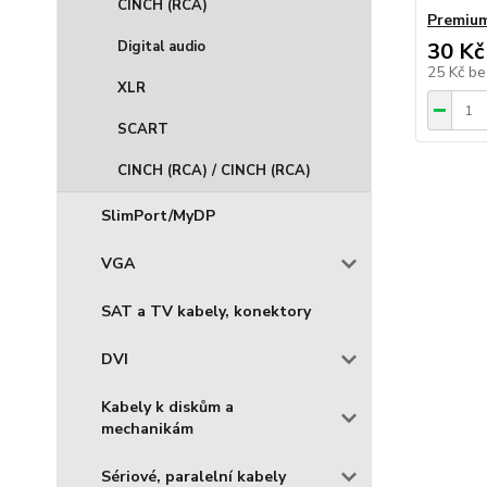
CINCH (RCA)
Premium
Digital audio
30 Kč
25 Kč
be
XLR
SCART
CINCH (RCA) / CINCH (RCA)
SlimPort/MyDP
VGA
SAT a TV kabely, konektory
DVI
Kabely k diskům a
mechanikám
Sériové, paralelní kabely