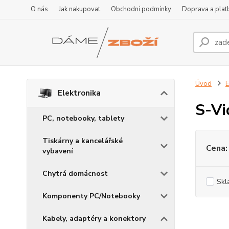
O nás
Jak nakupovat
Obchodní podmínky
Doprava a plat
Úvod
E
Elektronika
S-Vi
PC, notebooky, tablety
Tiskárny a kancelářské
Cena:
vybavení
Chytrá domácnost
Skl
Komponenty PC/Notebooky
Kabely, adaptéry a konektory