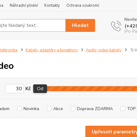
ba
Náhradní plnění
Kontakty
Ochrana soukromí
Nevíte
Hledat
(+42
(Po-Pá
lektronika
Kabely, adaptéry a konektory
Audio, video kabely
S-V
deo
Kč
Od
adem
Novinka
Akce
Doprava ZDARMA
TOP 
Upřesnit parametr