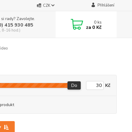
Přihlášení
CZK
 si rady? Zavolejte.
0
ks
0) 415 930 485
za
0 Kč
, 8-16 hod.)
ideo
Do
Kč
produkt
y