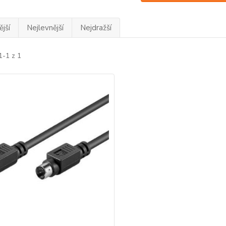
jší
Nejlevnější
Nejdražší
1-1 z 1