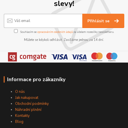
slevy!
Přihlásit se
Souhlasím se
zpracováním osobních údajů
za účelem rozesílky newsletteru.
Můžete se kdykoli odhlásit. Zasíláme jednou za 14 dní.
Informace pro zákazníky
O nás
Jak nakupovat
Obchodní podmínky
Náhradní plnění
Kontakty
Blog