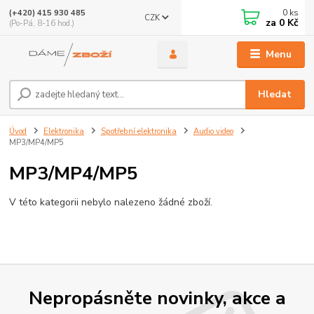
0
ks
(+420) 415 930 485
CZK
za
0 Kč
(Po-Pá, 8-16 hod.)
Menu
Hledat
Úvod
Elektronika
Spotřební elektronika
Audio video
MP3/MP4/MP5
MP3/MP4/MP5
V této kategorii nebylo nalezeno žádné zboží.
Nepropásněte novinky, akce a