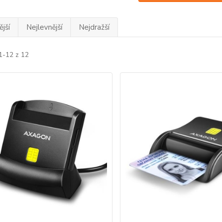
jší
Nejlevnější
Nejdražší
1-12 z 12