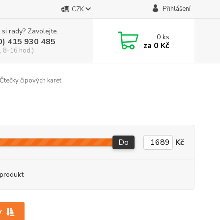
Přihlášení
CZK
 si rady? Zavolejte.
0
ks
0) 415 930 485
za
0 Kč
, 8-16 hod.)
Čtečky čipových karet
Do
Kč
produkt
y