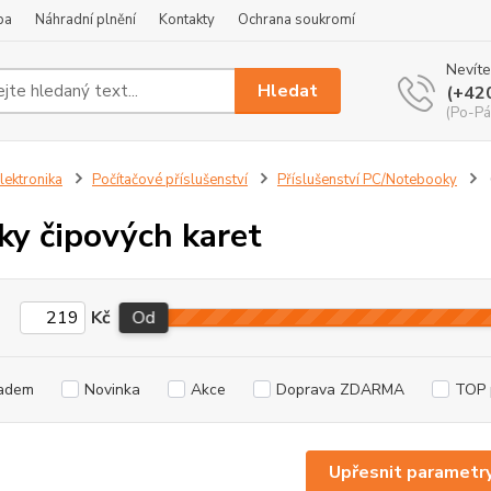
ba
Náhradní plnění
Kontakty
Ochrana soukromí
Nevíte
Hledat
(+42
(Po-Pá
lektronika
Počítačové příslušenství
Příslušenství PC/Notebooky
ky čipových karet
Kč
Od
adem
Novinka
Akce
Doprava ZDARMA
TOP 
Upřesnit parametr