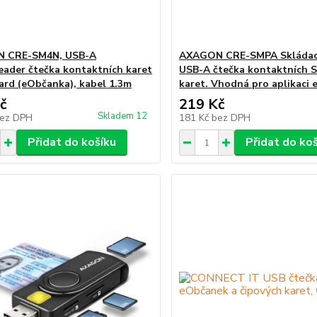
 CRE-SM4N, USB-A
AXAGON CRE-SMPA Skládací
ader čtečka kontaktních karet
USB-A čtečka kontaktních 
ard (eObčanka), kabel 1.3m
karet. Vhodná pro aplikaci
č
219 Kč
Skladem 12
ez DPH
181 Kč
bez DPH
Přidat do košíku
Přidat do ko