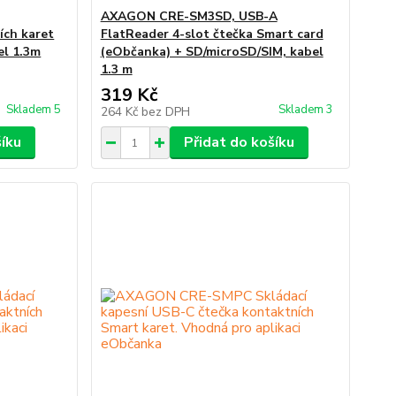
AXAGON CRE-SM3SD, USB-A
ích karet
FlatReader 4-slot čtečka Smart card
el 1.3m
(eObčanka) + SD/microSD/SIM, kabel
1.3 m
319 Kč
Skladem 5
Skladem 3
264 Kč
bez DPH
šíku
Přidat do košíku