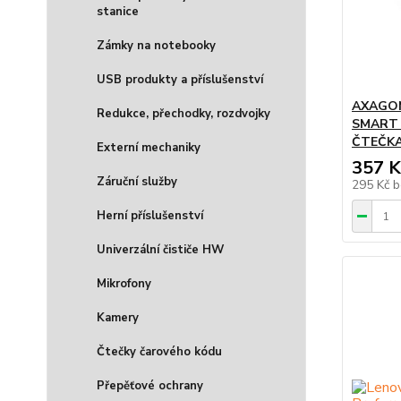
stanice
Zámky na notebooky
USB produkty a příslušenství
AXAGON
Redukce, přechodky, rozdvojky
SMART
ČTEČKA
Externí mechaniky
357 K
Záruční služby
295 Kč
b
Herní příslušenství
Univerzální čističe HW
Mikrofony
Kamery
Čtečky čarového kódu
Přepěťové ochrany