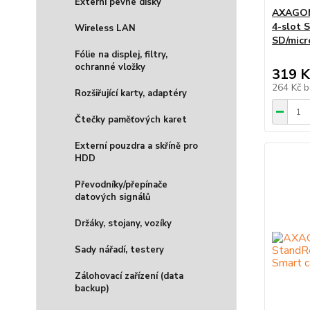
Externí pevné disky
AXAGON
4-slot 
Wireless LAN
SD/micr
Fólie na displej, filtry,
ochranné vložky
319 K
264 Kč
b
Rozšiřující karty, adaptéry
Čtečky paměťových karet
Externí pouzdra a skříně pro
HDD
Převodníky/přepínače
datových signálů
Držáky, stojany, vozíky
Sady nářadí, testery
Zálohovací zařízení (data
backup)