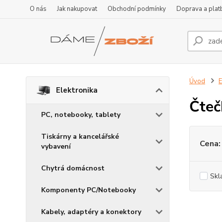
O nás
Jak nakupovat
Obchodní podmínky
Doprava a plat
Úvod
E
Elektronika
Čteč
PC, notebooky, tablety
Tiskárny a kancelářské
Cena:
vybavení
Chytrá domácnost
Skl
Komponenty PC/Notebooky
Kabely, adaptéry a konektory