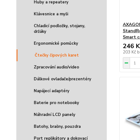
Huby a repeatery
Klávesnice a myši
AXAGON
Chladicí podložky, stojany,
StandRe
držáky
Smart c
Ergonomické pomůcky
246 K
203 Kč
b
Čtečky čipových karet
Zpracování audio/video
Dálkové ovladače/prezentéry
Napájecí adaptéry
Baterie pro notebooky
Náhradní LCD panely
Batohy, brašny, pouzdra
Port replikátory a dokovací