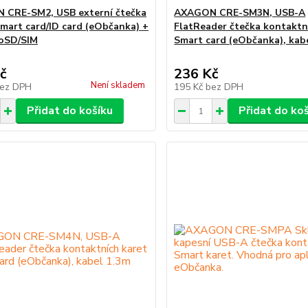
 CRE-SM2, USB externí čtečka
AXAGON CRE-SM3N, USB-A
Smart card/ID card (eObčanka) +
FlatReader čtečka kontaktn
oSD/SIM
Smart card (eObčanka), kab
č
236 Kč
Není skladem
ez DPH
195 Kč
bez DPH
Přidat do košíku
Přidat do ko