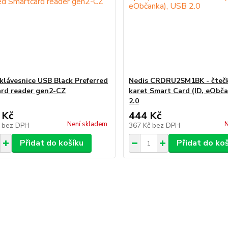
klávesnice USB Black Preferred
Nedis CRDRU2SM1BK - čtečk
rd reader gen2-CZ
karet Smart Card (ID, eObč
2.0
 Kč
444 Kč
Není skladem
N
č
bez DPH
367 Kč
bez DPH
Přidat do košíku
Přidat do ko