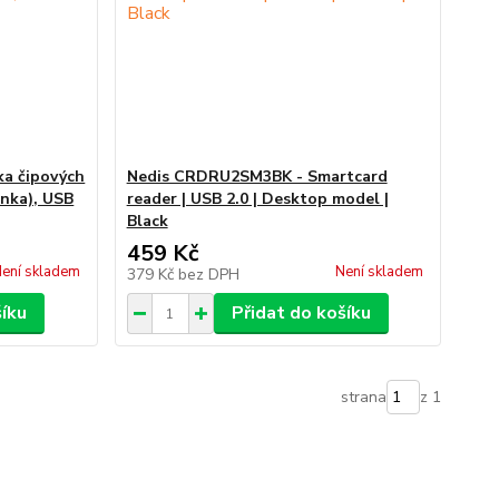
a čipových
Nedis CRDRU2SM3BK - Smartcard
anka), USB
reader | USB 2.0 | Desktop model |
Black
459 Kč
ení skladem
Není skladem
379 Kč
bez DPH
šíku
Přidat do košíku
strana
z 1