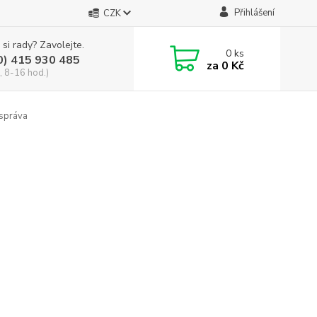
Přihlášení
CZK
 si rady? Zavolejte.
0
ks
0) 415 930 485
za
0 Kč
, 8-16 hod.)
správa