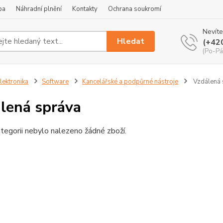
ba
Náhradní plnění
Kontakty
Ochrana soukromí
Nevíte
Hledat
(+42
(Po-Pá
lektronika
Software
Kancelářské a podpůrné nástroje
Vzdálená 
lená správa
tegorii nebylo nalezeno žádné zboží.