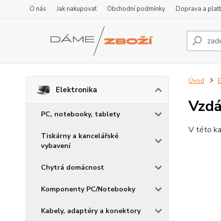
O nás
Jak nakupovat
Obchodní podmínky
Doprava a plat
Úvod
E
Elektronika
Vzdá
PC, notebooky, tablety
V této ka
Tiskárny a kancelářské
vybavení
Chytrá domácnost
Komponenty PC/Notebooky
Kabely, adaptéry a konektory