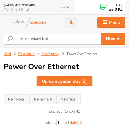
0
ks
(+420) 415 930 485
CZK
za
0 Kč
(Po-Pá, 8-16 hod.)
Menu
Hledat
Úvod
Elektronika
Síťové prvky
Power Over Ethernet
Power Over Ethernet
Upřesnit parametry
Nejnovější
Nejlevnější
Nejdražší
Zobrazuji 1-20 z 41
strana
z 3
další