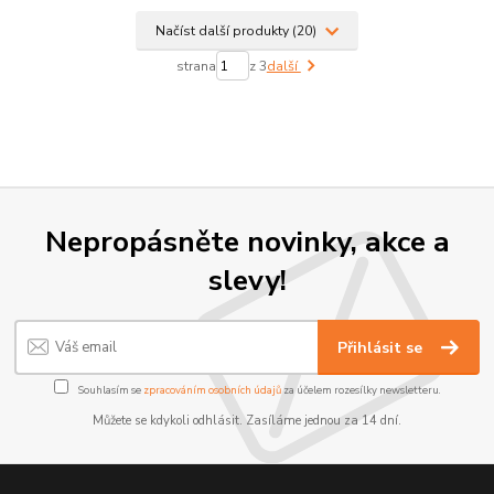
Načíst další produkty (20)
strana
z 3
další
Nepropásněte novinky, akce a
slevy!
Přihlásit se
Souhlasím se
zpracováním osobních údajů
za účelem rozesílky newsletteru.
Můžete se kdykoli odhlásit. Zasíláme jednou za 14 dní.