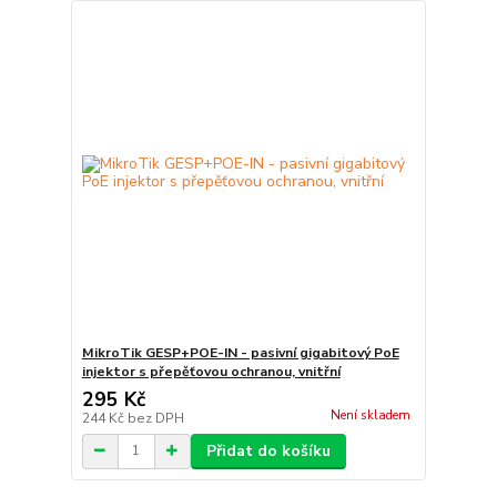
MikroTik GESP+POE-IN - pasivní gigabitový PoE
injektor s přepěťovou ochranou, vnitřní
295 Kč
Není skladem
244 Kč
bez DPH
Přidat do košíku