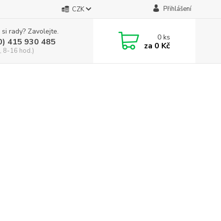
Přihlášení
CZK
 si rady? Zavolejte.
0
ks
0) 415 930 485
za
0 Kč
, 8-16 hod.)