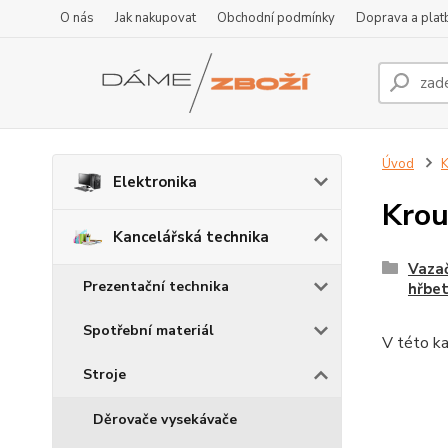
O nás
Jak nakupovat
Obchodní podmínky
Doprava a plat
Úvod
K
Elektronika
Krou
Kancelářská technika
Vazač
Prezentační technika
hřbe
Spotřební materiál
V této ka
Stroje
Děrovače vysekávače