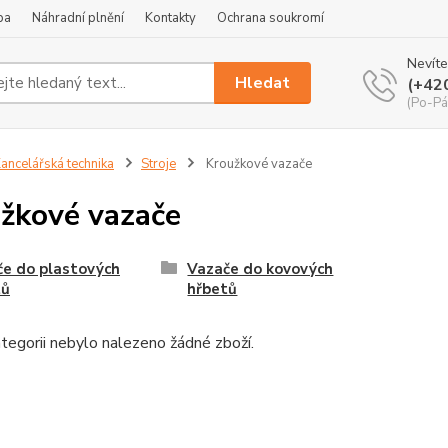
ba
Náhradní plnění
Kontakty
Ochrana soukromí
Nevíte
Hledat
(+42
(Po-Pá
ancelářská technika
Stroje
Kroužkové vazače
žkové vazače
e do plastových
Vazače do kovových
tů
hřbetů
tegorii nebylo nalezeno žádné zboží.