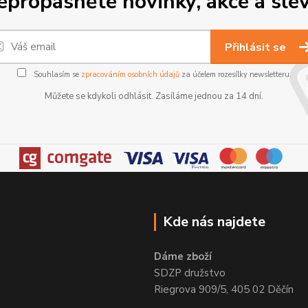
epropásněte novinky, akce a slev
Přihlásit se
Souhlasím se
zpracováním osobních údajů
za účelem rozesílky newsletteru.
Můžete se kdykoli odhlásit. Zasíláme jednou za 14 dní.
Kde nás najdete
Dáme zboží
SDZP družstvo
Riegrova 909/5, 405 02 Děčín