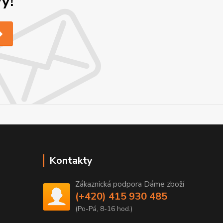
y!
Kontakty
Zákaznická podpora Dáme zboží
(+420) 415 930 485
(Po-Pá, 8-16 hod.)