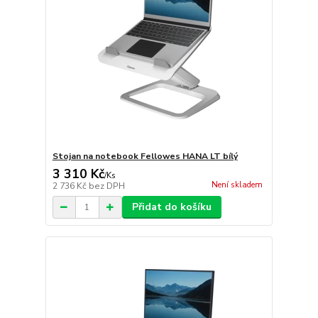
Stojan na notebook Fellowes HANA LT bílý
3 310 Kč
/
Ks
Není skladem
2 736 Kč
bez DPH
Přidat do košíku