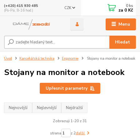
0
ks
(+420) 415 930 485
CZK
za
0 Kč
(Po-Pá, 8-16 hod.)
Menu
Hledat
Úvod
Kancelářská technika
Ergonomie
Stojany na monitor a notebook
Stojany na monitor a notebook
Upřesnit parametry
Nejnovější
Nejlevnější
Nejdražší
Zobrazuji 1-20 z 31
strana
z 2
další