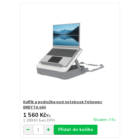
Kufřík a podložka pod notebook Fellowes
BREYTA bílý
1 560 Kč
/
Ks
Skladem 3 Ks
1 289 Kč
bez DPH
Přidat do košíku