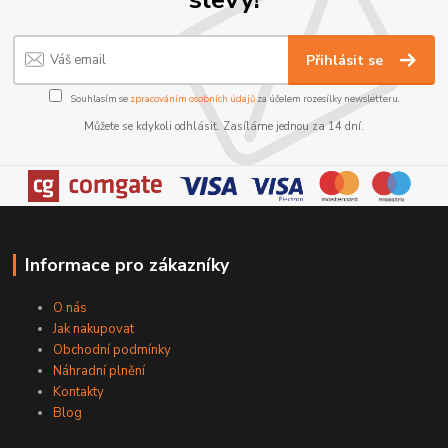
Přihlásit se
Souhlasím se
zpracováním osobních údajů
za účelem rozesílky newsletteru.
Můžete se kdykoli odhlásit. Zasíláme jednou za 14 dní.
Informace pro zákazníky
O nás
Jak nakupovat
Obchodní podmínky
Náhradní plnění
Kontakty
Blog