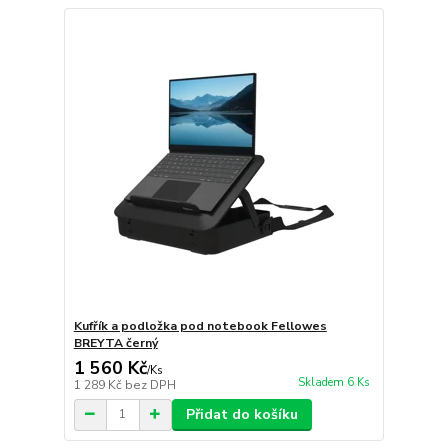
Kufřík a podložka pod notebook Fellowes
BREYTA černý
1 560 Kč
/
Ks
Skladem 6 Ks
1 289 Kč
bez DPH
Přidat do košíku