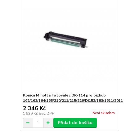
Konica Minolta Fotoválec DR-114 pro bizhub
162/163/164/165/210/211/215/226/Di152/183/1611/2011
2 346 Kč
Není skladem
1 939 Kč
bez DPH
Přidat do košíku