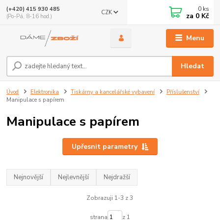
0
ks
(+420) 415 930 485
CZK
za
0 Kč
(Po-Pá, 8-16 hod.)
Menu
Hledat
Úvod
Elektronika
Tiskárny a kancelářské vybavení
Příslušenství
Manipulace s papírem
Manipulace s papírem
Upřesnit parametry
Nejnovější
Nejlevnější
Nejdražší
Zobrazuji 1-3 z 3
strana
z 1