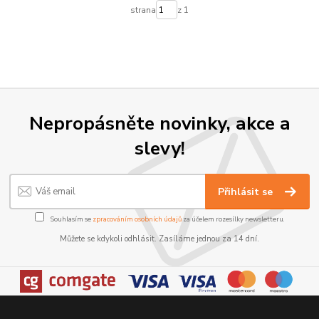
strana
z 1
Nepropásněte novinky, akce a
slevy!
Přihlásit se
Souhlasím se
zpracováním osobních údajů
za účelem rozesílky newsletteru.
Můžete se kdykoli odhlásit. Zasíláme jednou za 14 dní.