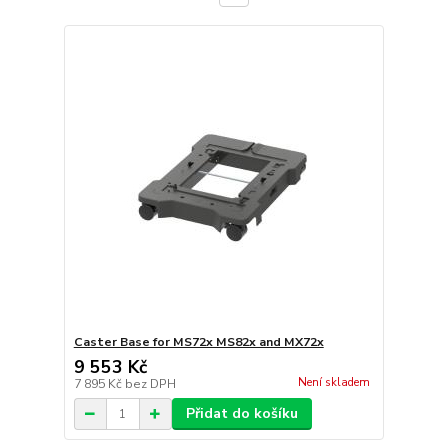
Caster Base for MS72x MS82x and MX72x
9 553 Kč
Není skladem
7 895 Kč
bez DPH
Přidat do košíku