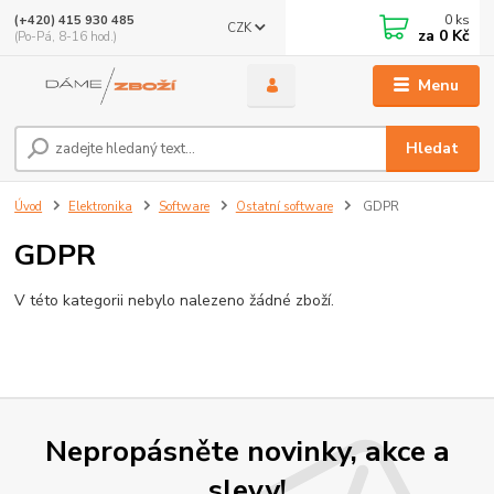
0
ks
(+420) 415 930 485
CZK
za
0 Kč
(Po-Pá, 8-16 hod.)
Menu
Hledat
Úvod
Elektronika
Software
Ostatní software
GDPR
GDPR
V této kategorii nebylo nalezeno žádné zboží.
Nepropásněte novinky, akce a
slevy!