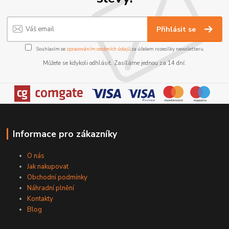
Přihlásit se
Souhlasím se
zpracováním osobních údajů
za účelem rozesílky newsletteru.
Můžete se kdykoli odhlásit. Zasíláme jednou za 14 dní.
Informace pro zákazníky
O nás
Jak nakupovat
Obchodní podmínky
Náhradní plnění
Kontakty
Blog