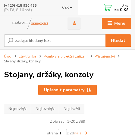
0
ks
(+420) 415 930 485
CZK
za
0 Kč
(Po-Pá, 8-16 hod.)
Menu
Hledat
Úvod
Elektronika
Monitory a projekční zařízení
Příslušenství
Stojany, držáky, konzoly
Stojany, držáky, konzoly
Upřesnit parametry
Nejnovější
Nejlevnější
Nejdražší
Zobrazuji 1-20 z 389
strana
z 20
další