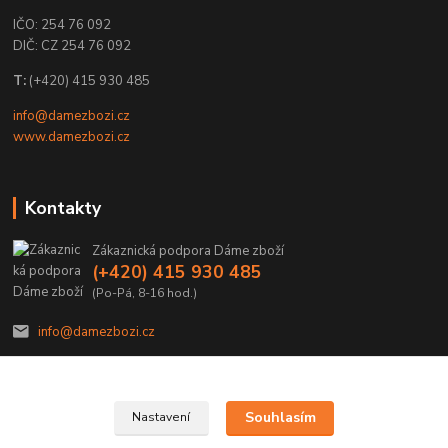
IČO: 254 76 092
DIČ: CZ 254 76 092
T:
(+420) 415 930 485
info@damezbozi.cz
www.damezbozi.cz
Kontakty
Zákaznická podpora Dáme zboží
(+420) 415 930 485
(Po-Pá, 8-16 hod.)
info@damezbozi.cz
Souhlasím
Nastavení