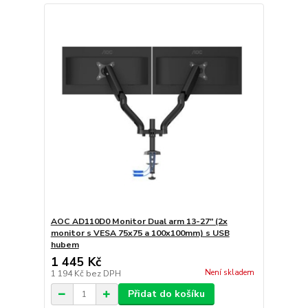
AOC AD110D0 Monitor Dual arm 13-27" (2x
monitor s VESA 75x75 a 100x100mm) s USB
hubem
1 445 Kč
Není skladem
1 194 Kč
bez DPH
Přidat do košíku