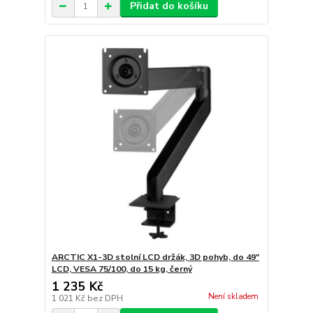
Přidat do košíku
ARCTIC X1-3D stolní LCD držák, 3D pohyb, do 49"
LCD, VESA 75/100, do 15 kg, černý
1 235 Kč
Není skladem
1 021 Kč
bez DPH