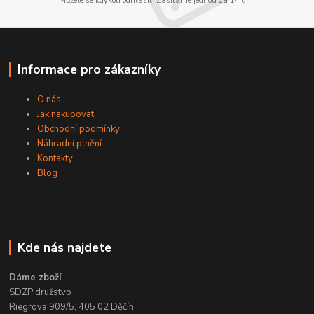
Můžete se kdykoli odhlásit. Zasíláme jednou za 14 dní.
Informace pro zákazníky
O nás
Jak nakupovat
Obchodní podmínky
Náhradní plnění
Kontakty
Blog
Kde nás najdete
Dáme zboží
SDZP družstvo
Riegrova 909/5, 405 02 Děčín