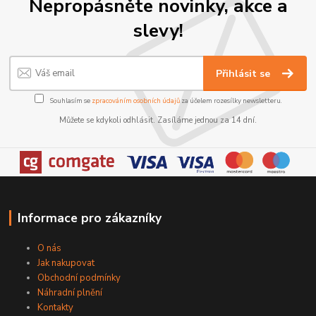
Nepropásněte novinky, akce a
slevy!
Přihlásit se
Souhlasím se
zpracováním osobních údajů
za účelem rozesílky newsletteru.
Můžete se kdykoli odhlásit. Zasíláme jednou za 14 dní.
Informace pro zákazníky
O nás
Jak nakupovat
Obchodní podmínky
Náhradní plnění
Kontakty