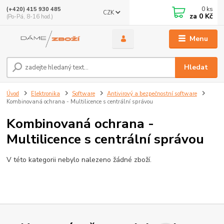
0
ks
(+420) 415 930 485
CZK
za
0 Kč
(Po-Pá, 8-16 hod.)
Menu
Hledat
Úvod
Elektronika
Software
Antivirový a bezpečnostní software
Kombinovaná ochrana - Multilicence s centrální správou
Kombinovaná ochrana -
Multilicence s centrální správou
V této kategorii nebylo nalezeno žádné zboží.