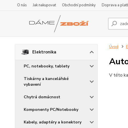
O nás
Jak nakupovat
Obchodní podmínky
Doprava a plat
Úvod
E
Elektronika
Auto
PC, notebooky, tablety
V této ka
Tiskárny a kancelářské
vybavení
Chytrá domácnost
Komponenty PC/Notebooky
Kabely, adaptéry a konektory