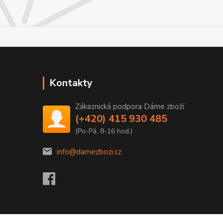
Kontakty
Zákaznická podpora Dáme zboží
(+420) 415 930 485
(Po-Pá, 8-16 hod.)
info@damezbozi.cz