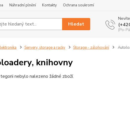
ba
Náhradní plnění
Kontakty
Ochrana soukromí
Nevíte
Hledat
(+42
(Po-Pá
lektronika
Servery, storage a racky
Storage - zálohování
Autoloa
loadery, knihovny
tegorii nebylo nalezeno žádné zboží.