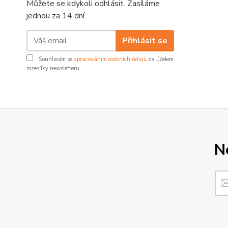
Můžete se kdykoli odhlásit. Zasíláme
jednou za 14 dní.
Přihlásit se
Souhlasím se
zpracováním osobních údajů
za účelem
rozesílky newsletteru.
N