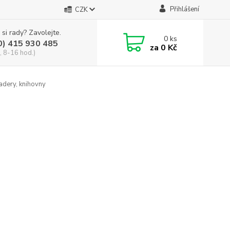
Přihlášení
CZK
 si rady? Zavolejte.
0
ks
0) 415 930 485
za
0 Kč
, 8-16 hod.)
dery, knihovny