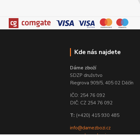
Kde nás najdete
Dáme zboží
SDZP družstvo
Riegrova 909/5, 405 02 Děčín
IČO: 254 76 092
DIČ: CZ 254 76 092
T:
(+420) 415 930 485
info@damezbozi.cz
www.damezbozi.cz