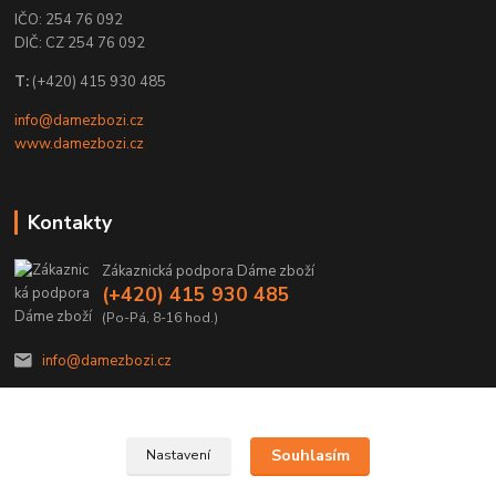
IČO: 254 76 092
DIČ: CZ 254 76 092
T:
(+420) 415 930 485
info@damezbozi.cz
www.damezbozi.cz
Kontakty
Zákaznická podpora Dáme zboží
(+420) 415 930 485
(Po-Pá, 8-16 hod.)
info@damezbozi.cz
Souhlasím
Nastavení