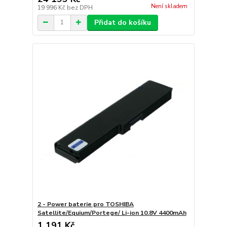
Není skladem
19 996 Kč
bez DPH
Přidat do košíku
2 - Power baterie pro TOSHIBA
Satellite/Equium/Portege/ Li-ion 10.8V 4400mAh
1 191 Kč