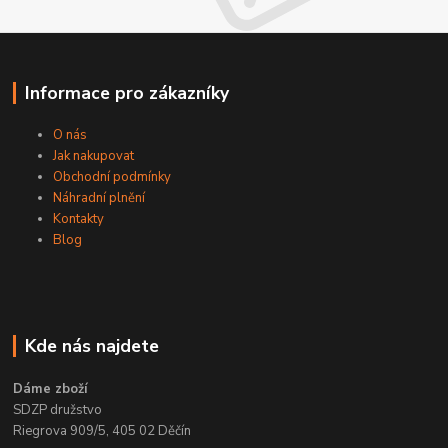
Informace pro zákazníky
O nás
Jak nakupovat
Obchodní podmínky
Náhradní plnění
Kontakty
Blog
Kde nás najdete
Dáme zboží
SDZP družstvo
Riegrova 909/5, 405 02 Děčín