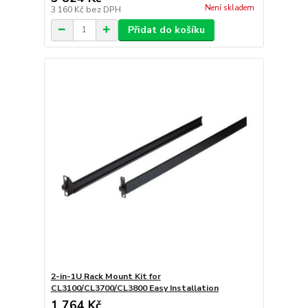
Není skladem
3 160 Kč
bez DPH
Přidat do košíku
2-in-1U Rack Mount Kit for
CL3100/CL3700/CL3800 Easy Installation
1 764 Kč