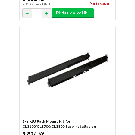
Není skladem
984 Kč
bez DPH
Přidat do košíku
2-in-1U Rack Mount Kit for
CL3100/CL3700/CL3800 Easy Installation
3 824 Kč