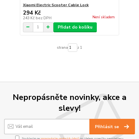
Xiaomi Electric Scooter Cable Lock
294 Kč
Není skladem
243 Kč
bez DPH
Přidat do košíku
strana
z 1
Nepropásněte novinky, akce a
slevy!
Přihlásit se
Souhlasím se
zpracováním osobních údajů
za účelem rozesílky newsletteru.