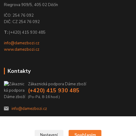
Riegrova 909/5, 405 02 Děčín
IČO: 254 76 092
DIČ: CZ 254 76 092
T:
(+420) 415 930 485
info@damezbozi.cz
www.damezbozi.cz
Kontakty
Zákaznická podpora Dáme zboží
(+420) 415 930 485
(Po-Pá, 8-16 hod.)
info@damezbozi.cz
Souhlasím
Nastavení