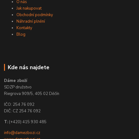
O nás
Jak nakupovat
Obchodní podmínky
Náhradní plnění
Kontakty
Blog
Kde nás najdete
Dáme zboží
SDZP družstvo
Riegrova 909/5, 405 02 Děčín
IČO: 254 76 092
DIČ: CZ 254 76 092
T:
(+420) 415 930 485
info@damezbozi.cz