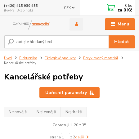
0
ks
(+420) 415 930 485
CZK
za
0 Kč
(Po-Pá, 8-16 hod.)
Menu
Hledat
Úvod
Elektronika
Ekologické produkty
Recyklovaný materiál
Kancelářské potřeby
Kancelářské potřeby
Upřesnit parametry
Nejnovější
Nejlevnější
Nejdražší
Zobrazuji 1-20 z 35
strana
z 2
další