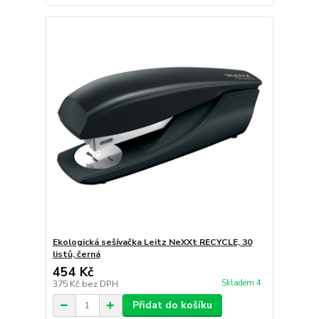
Ekologická sešívačka Leitz NeXXt RECYCLE, 30
listů, černá
454 Kč
Skladem 4
375 Kč
bez DPH
Přidat do košíku