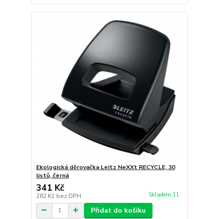
Ekologická děrovačka Leitz NeXXt RECYCLE, 30
listů, černá
341 Kč
Skladem 11
282 Kč
bez DPH
Přidat do košíku