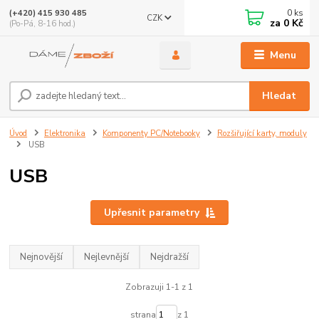
0
ks
(+420) 415 930 485
CZK
za
0 Kč
(Po-Pá, 8-16 hod.)
Menu
Hledat
Úvod
Elektronika
Komponenty PC/Notebooky
Rozšiřující karty, moduly
USB
USB
Upřesnit parametry
Nejnovější
Nejlevnější
Nejdražší
Zobrazuji 1-1 z 1
strana
z 1