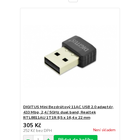
DIGITUS Mini Bezdrátový 11AC USB 2.0 adaptér,
433 Mbp, 2,4 / 5GHz dual band, Realtek
RTL8811AU 1T1R 8,5 x 16,4 x 22 mm
305 Kč
Není skladem
252 Kč
bez DPH
Přidat do košíku