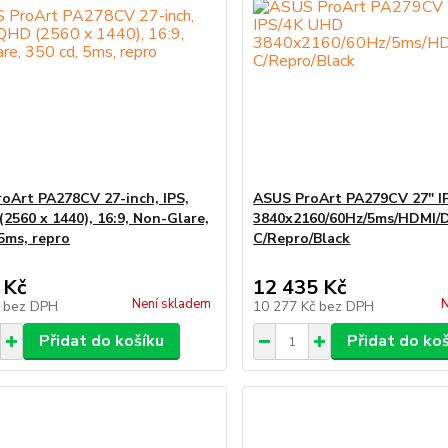
oArt PA278CV 27-inch, IPS,
ASUS ProArt PA279CV 27" I
560 x 1440), 16:9, Non-Glare,
3840x2160/60Hz/5ms/HDMI/
 5ms, repro
C/Repro/Black
 Kč
12 435 Kč
Není skladem
N
č
bez DPH
10 277 Kč
bez DPH
Přidat do košíku
Přidat do ko