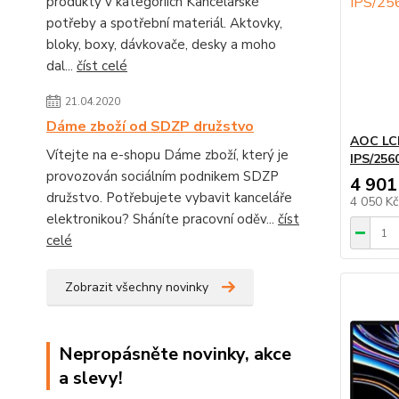
produkty v kategoriích Kancelářské
potřeby a spotřební materiál. Aktovky,
bloky, boxy, dávkovače, desky a moho
dal...
číst celé
21.04.2020
Dáme zboží od SDZP družstvo
AOC LC
Vítejte na e-shopu Dáme zboží, který je
IPS/25
provozován sociálním podnikem SDZP
4 901
družstvo. Potřebujete vybavit kanceláře
4 050 K
elektronikou? Sháníte pracovní oděv...
číst
celé
Zobrazit všechny novinky
Nepropásněte novinky, akce
a slevy!