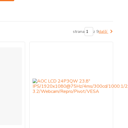
strana
z 9
další