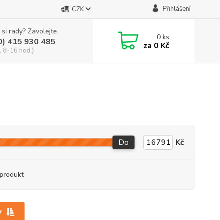
Přihlášení
CZK
 si rady? Zavolejte.
0
ks
0) 415 930 485
za
0 Kč
, 8-16 hod.)
Do
Kč
produkt
y