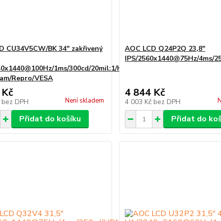
D CU34V5CW/BK 34" zakřivený
AOC LCD Q24P2Q 23,8"
IPS/2560x1440@75Hz/4ms/25
40x1440@100Hz/1ms/300cd/20mil:1/HDMI/DP/4xUSB/USB-
am/Repro/VESA
 Kč
4 844 Kč
Není skladem
N
č
bez DPH
4 003 Kč
bez DPH
Přidat do košíku
Přidat do ko