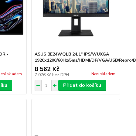
DR -
ASUS BE24WQLB 24,1" IPS/WUXGA
1920x1200/60Hz/5ms/HDMI/DP/VGA/USB/Repro/B
8 562 Kč
ení skladem
Není skladem
7 076 Kč
bez DPH
šíku
Přidat do košíku