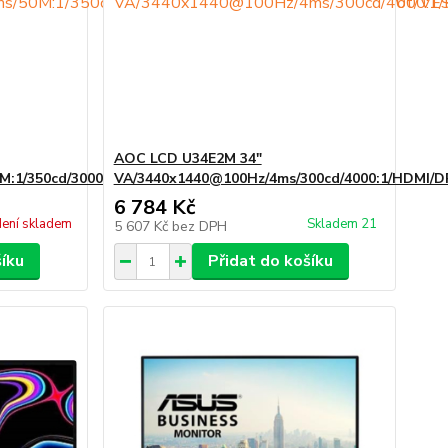
AOC LCD U34E2M 34"
:1/350cd/3000:1/2xHDMI/DP/4xUSB/Repro/Pivot/VESA
VA/3440x1440@100Hz/4ms/300cd/4000:1/HDMI/D
6 784 Kč
ení skladem
Skladem 21
5 607 Kč
bez DPH
šíku
Přidat do košíku