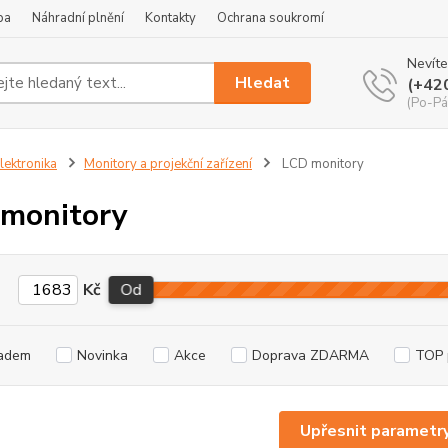
ba
Náhradní plnění
Kontakty
Ochrana soukromí
Nevíte
Hledat
(+42
(Po-Pá
lektronika
Monitory a projekční zařízení
LCD monitory
monitory
Kč
Od
adem
Novinka
Akce
Doprava ZDARMA
TOP 
Upřesnit parametr