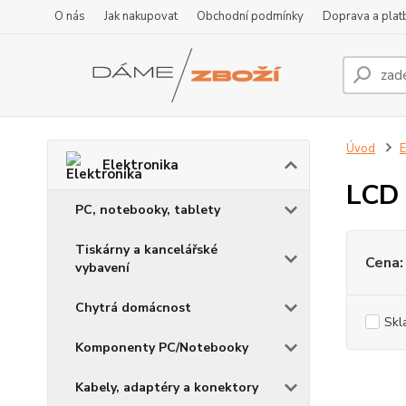
O nás
Jak nakupovat
Obchodní podmínky
Doprava a plat
Úvod
E
Elektronika
LCD 
PC, notebooky, tablety
Tiskárny a kancelářské
Cena:
vybavení
Chytrá domácnost
Skl
Komponenty PC/Notebooky
Kabely, adaptéry a konektory