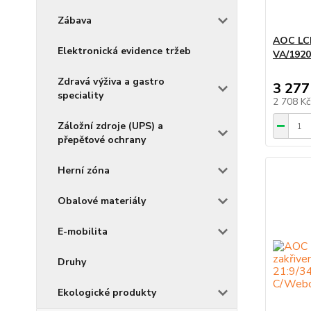
Zábava
AOC LC
Elektronická evidence tržeb
VA/192
Zdravá výživa a gastro
3 277
speciality
2 708 K
Záložní zdroje (UPS) a
přepěťové ochrany
Herní zóna
Obalové materiály
E-mobilita
Druhy
Ekologické produkty