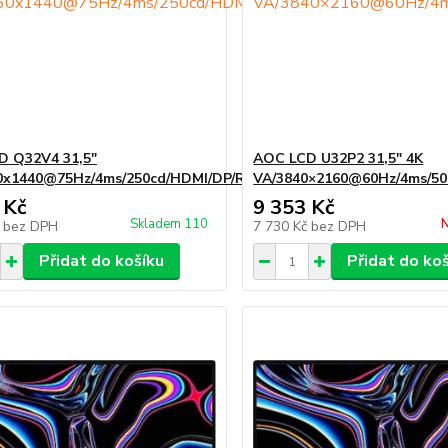
D Q32V4 31,5"
AOC LCD U32P2 31,5" 4K
60x1440@75Hz/4ms/250cd/HDMI/DP/Repro/VESA
VA/3840×2160@60Hz/4ms/50M
 Kč
9 353 Kč
Skladem 110
N
č
bez DPH
7 730 Kč
bez DPH
Přidat do košíku
Přidat do ko