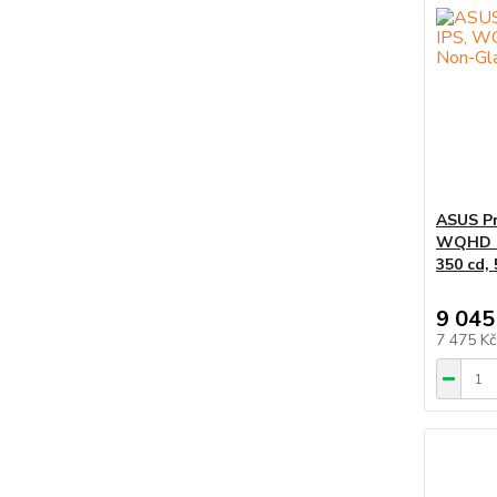
ASUS Pr
WQHD (2
350 cd,
9 045
7 475 K