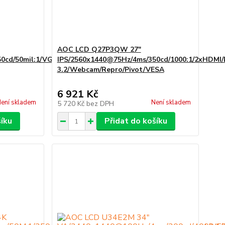
AOC LCD Q27P3QW 27"
0cd/50mil:1/VGA/HDMI/DP/4xUSB/Repro/Pivot/VESA
IPS/2560x1440@75Hz/4ms/350cd/1000:1/2xHDMI
3.2/Webcam/Repro/Pivot/VESA
6 921 Kč
ení skladem
Není skladem
5 720 Kč
bez DPH
šíku
Přidat do košíku