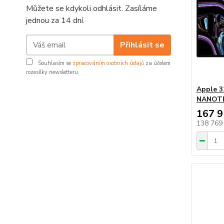
Můžete se kdykoli odhlásit. Zasíláme
jednou za 14 dní.
Přihlásit se
Souhlasím se
zpracováním osobních údajů
za účelem
rozesílky newsletteru.
Apple 3
NANOT
167 9
138 769