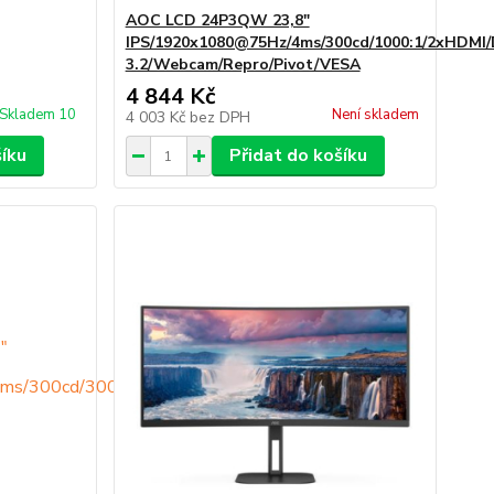
AOC LCD 24P3QW 23,8"
IPS/1920x1080@75Hz/4ms/300cd/1000:1/2xHDMI
3.2/Webcam/Repro/Pivot/VESA
4 844 Kč
Skladem 10
Není skladem
4 003 Kč
bez DPH
šíku
Přidat do košíku