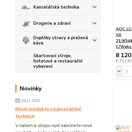
Kancelářská technika
Drogerie a zdraví
AOC LC
VA
Doplňky stravy a pražená
21:9/34
káva
C/Webc
8 120
Skartovací stroje,
hotelové a restaurační
6 711 K
vybavení
Novinky
04.12.2023
Nové produkty v kancelářské
technice
V našem e-shopu nyní naleznete nové