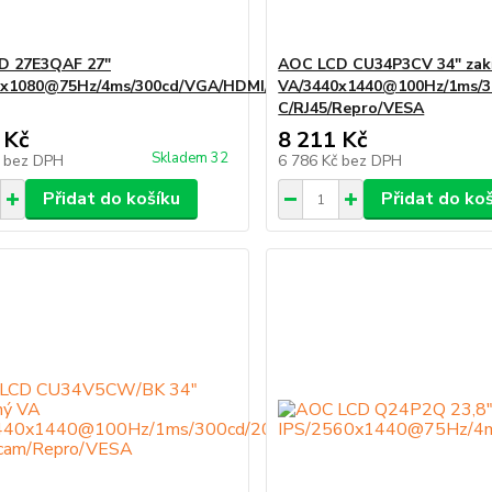
D 27E3QAF 27"
AOC LCD CU34P3CV 34" zak
0x1080@75Hz/4ms/300cd/VGA/HDMI/DP/Repro/Pivot/VESA
VA/3440x1440@100Hz/1ms/3
C/RJ45/Repro/VESA
 Kč
8 211 Kč
Skladem 32
č
bez DPH
6 786 Kč
bez DPH
Přidat do košíku
Přidat do ko