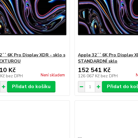
2´´ 6K Pro Display XDR - sklo s
Apple 32´´ 6K Pro Display X
EXTUROU
STANDARDNÍ sklo
10 Kč
152 541 Kč
Není skladem
N
 Kč
bez DPH
126 067 Kč
bez DPH
Přidat do košíku
Přidat do ko