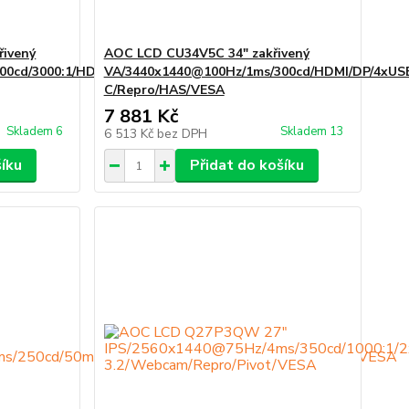
řivený
AOC LCD CU34V5C 34" zakřivený
00cd/3000:1/HDMI/DP/4xUSB/USB-
VA/3440x1440@100Hz/1ms/300cd/HDMI/DP/4xUS
C/Repro/HAS/VESA
7 881 Kč
Skladem 6
Skladem 13
6 513 Kč
bez DPH
šíku
Přidat do košíku