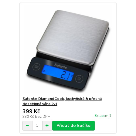
Salente DiamondCook, kuchyňská & přesná
desetinná váha 2v1
399 Kč
Skladem 1
330 Kč
bez DPH
Přidat do košíku