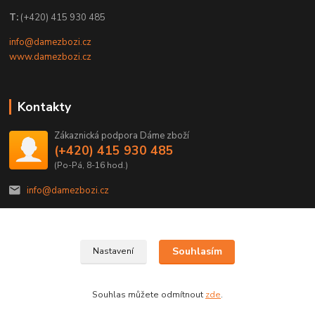
T:
(+420) 415 930 485
info@damezbozi.cz
www.damezbozi.cz
Kontakty
Zákaznická podpora Dáme zboží
(+420) 415 930 485
(Po-Pá, 8-16 hod.)
info@damezbozi.cz
Souhlasím
Nastavení
@2022 Dáme zboží je provozováno společností SDZP družstvo.
Souhlas můžete odmítnout
zde
.