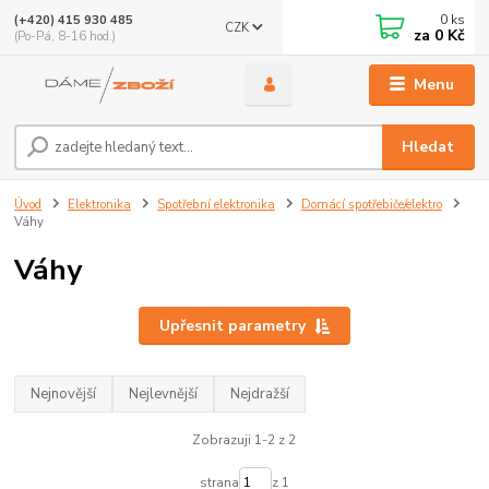
0
ks
(+420) 415 930 485
CZK
za
0 Kč
(Po-Pá, 8-16 hod.)
Menu
Hledat
Úvod
Elektronika
Spotřební elektronika
Domácí spotřebiče/elektro
Váhy
Váhy
Upřesnit parametry
Nejnovější
Nejlevnější
Nejdražší
Zobrazuji 1-2 z 2
strana
z 1