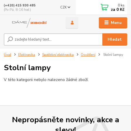
0
ks
(+420) 415 930 485
CZK
za
0 Kč
(Po-Pá, 8-16 hod.)
Menu
Hledat
Úvod
Elektronika
Spotřební elektronika
Osvětlení
Stolní lampy
Stolní lampy
V této kategorii nebylo nalezeno žádné zboží.
Nepropásněte novinky, akce a
slevy!