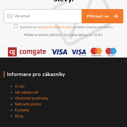
Přihlásit se
Souhlasím se
zpracováním osobních údajů
za účelem rozesílky newsletteru.
Můžete se kdykoli odhlásit. Zasíláme jednou za 14 dní.
Informace pro zákazníky
O nás
Jak nakupovat
Obchodní podmínky
Náhradní plnění
Kontakty
Blog