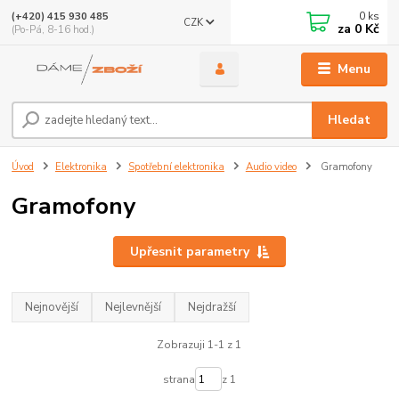
0
ks
(+420) 415 930 485
CZK
za
0 Kč
(Po-Pá, 8-16 hod.)
Menu
Hledat
Úvod
Elektronika
Spotřební elektronika
Audio video
Gramofony
Gramofony
Upřesnit parametry
Nejnovější
Nejlevnější
Nejdražší
Zobrazuji 1-1 z 1
strana
z 1