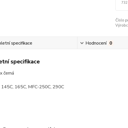
732
Číslo p
Výrobc
etní specifikace
Hodnocení
0
tní specifikace
2x černá
- 145C, 165C, MFC-250C, 290C