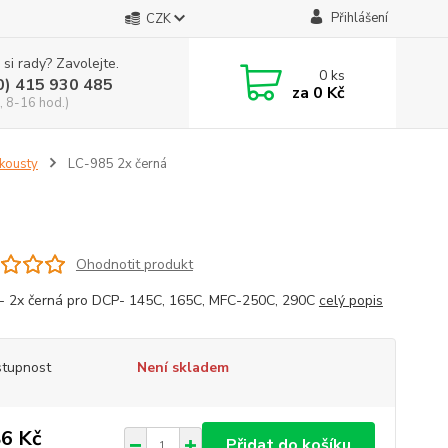
Přihlášení
CZK
 si rady? Zavolejte.
0
ks
0) 415 930 485
za
0 Kč
, 8-16 hod.)
nkousty
LC-985 2x černá
Ohodnotit produkt
 - 2x černá pro DCP- 145C, 165C, MFC-250C, 290C
celý popis
tupnost
Není skladem
6 Kč
Přidat do košíku