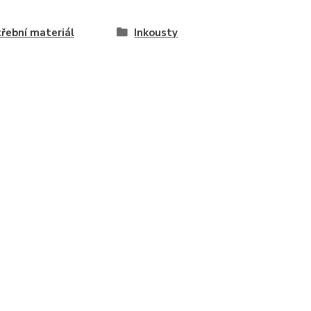
řební materiál
Inkousty