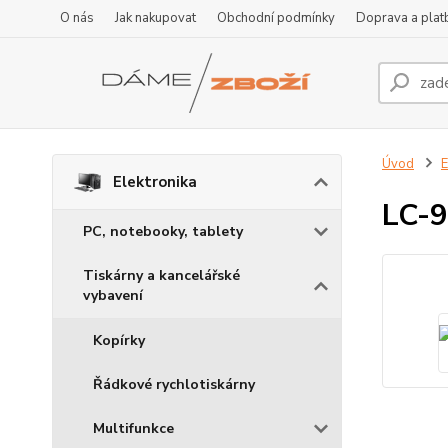
O nás
Jak nakupovat
Obchodní podmínky
Doprava a plat
Úvod
E
Elektronika
LC-9
PC, notebooky, tablety
Tiskárny a kancelářské
vybavení
Kopírky
Řádkové rychlotiskárny
Multifunkce