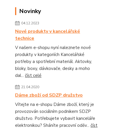
Novinky
04.12.2023
Nové produkty v kancelářské
technice
V našem e-shopu nyní naleznete nové
produkty v kategoriích Kancelářské
potřeby a spotřební materiál. Aktovky,
bloky, boxy, dávkovače, desky a moho
dal...
číst celé
21.04.2020
Dáme zboží od SDZP družstvo
Vítejte na e-shopu Dáme zboží, který je
provozován sociálním podnikem SDZP
družstvo. Potřebujete vybavit kanceláře
elektronikou? Sháníte pracovní oděv...
číst