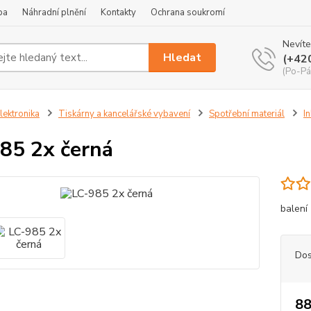
ba
Náhradní plnění
Kontakty
Ochrana soukromí
Nevíte
Hledat
(+42
(Po-Pá
lektronika
Tiskárny a kancelářské vybavení
Spotřební materiál
I
85 2x černá
balení
Dos
88