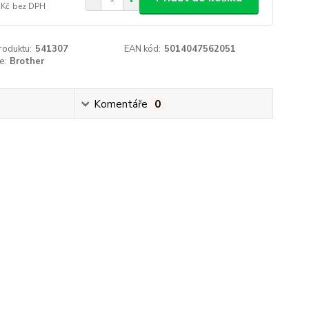
 Kč
bez DPH
roduktu:
541307
EAN kód:
5014047562051
e:
Brother
Komentáře
0