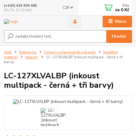
0
ks
(+420) 415 930 485
CZK
za
0 Kč
(Po-Pá, 8-16 hod.)
Menu
Hledat
Úvod
Elektronika
Tiskárny a kancelářské vybavení
Spotřební
materiál
Inkousty
LC-127XLVALBP (inkoust multipack - černá + tři
barvy)
LC-127XLVALBP (inkoust
multipack - černá + tři barvy)