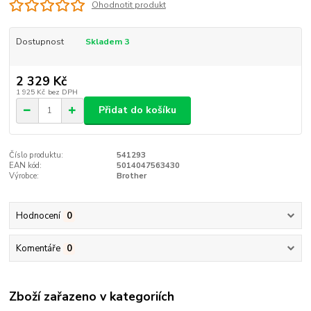
Ohodnotit produkt
Dostupnost
Skladem 3
2 329 Kč
1 925 Kč
bez DPH
Přidat do košíku
Číslo produktu:
541293
EAN kód:
5014047563430
Výrobce:
Brother
Hodnocení
0
Komentáře
0
Zboží zařazeno v kategoriích