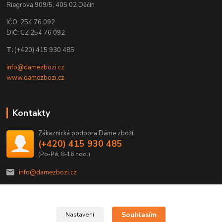
Riegrova 909/5, 405 02 Děčín
IČO: 254 76 092
DIČ: CZ 254 76 092
T:
(+420) 415 930 485
info@damezbozi.cz
www.damezbozi.cz
Kontakty
Zákaznická podpora Dáme zboží
(+420) 415 930 485
(Po-Pá, 8-16 hod.)
info@damezbozi.cz
Souhlasím
Nastavení