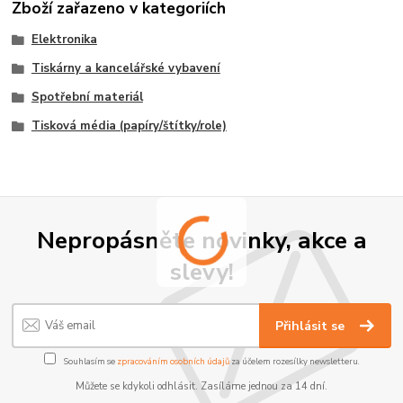
Zboží zařazeno v kategoriích
Elektronika
Tiskárny a kancelářské vybavení
Spotřební materiál
Tisková média (papíry/štítky/role)
Nepropásněte novinky, akce a
slevy!
Přihlásit se
Souhlasím se
zpracováním osobních údajů
za účelem rozesílky newsletteru.
Můžete se kdykoli odhlásit. Zasíláme jednou za 14 dní.