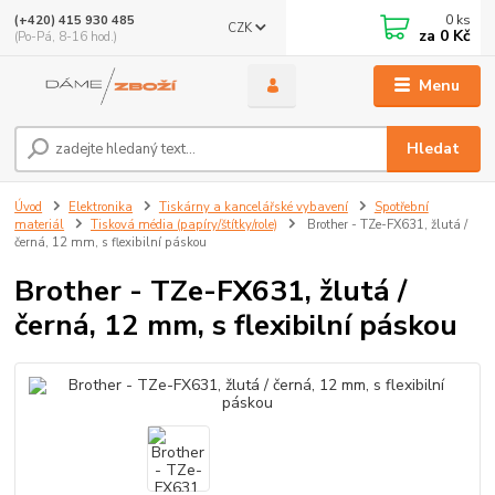
0
ks
(+420) 415 930 485
CZK
za
0 Kč
(Po-Pá, 8-16 hod.)
Menu
Hledat
Úvod
Elektronika
Tiskárny a kancelářské vybavení
Spotřební
materiál
Tisková média (papíry/štítky/role)
Brother - TZe-FX631, žlutá /
černá, 12 mm, s flexibilní páskou
Brother - TZe-FX631, žlutá /
černá, 12 mm, s flexibilní páskou