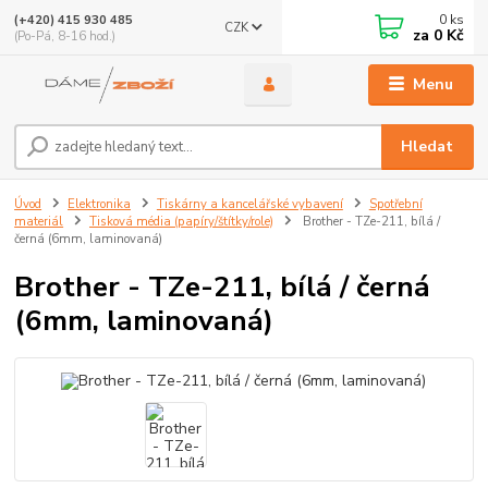
0
ks
(+420) 415 930 485
CZK
za
0 Kč
(Po-Pá, 8-16 hod.)
Menu
Hledat
Úvod
Elektronika
Tiskárny a kancelářské vybavení
Spotřební
materiál
Tisková média (papíry/štítky/role)
Brother - TZe-211, bílá /
černá (6mm, laminovaná)
Brother - TZe-211, bílá / černá
(6mm, laminovaná)