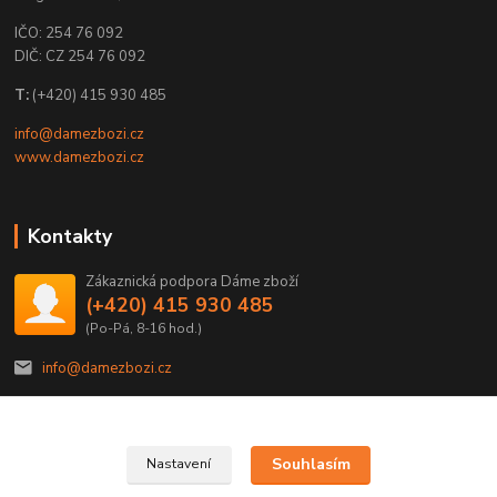
IČO: 254 76 092
DIČ: CZ 254 76 092
T:
(+420) 415 930 485
info@damezbozi.cz
www.damezbozi.cz
Kontakty
Zákaznická podpora Dáme zboží
(+420) 415 930 485
(Po-Pá, 8-16 hod.)
info@damezbozi.cz
Souhlasím
Nastavení