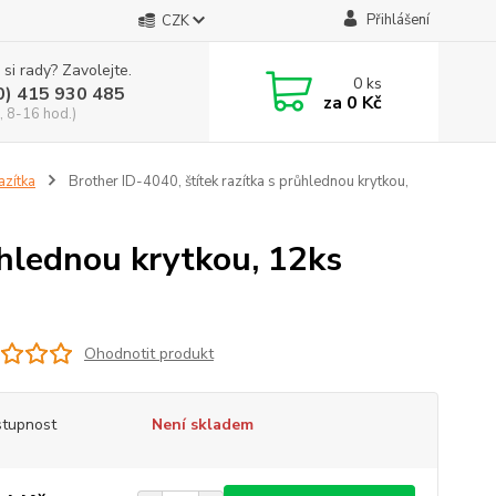
Přihlášení
CZK
 si rady? Zavolejte.
0
ks
0) 415 930 485
za
0 Kč
, 8-16 hod.)
azítka
Brother ID-4040, štítek razítka s průhlednou krytkou,
ůhlednou krytkou, 12ks
Ohodnotit produkt
tupnost
Není skladem