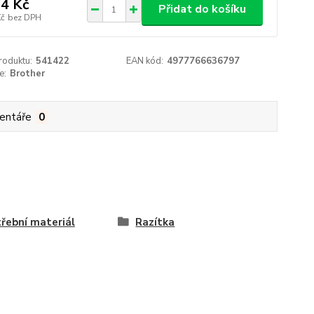
4 Kč
Přidat do košíku
Kč
bez DPH
roduktu:
541422
EAN kód:
4977766636797
e:
Brother
entáře
0
řební materiál
Razítka