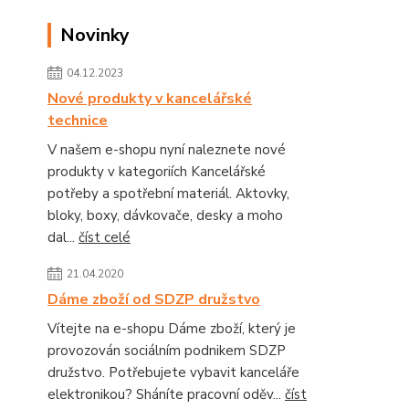
Novinky
04.12.2023
Nové produkty v kancelářské
technice
V našem e-shopu nyní naleznete nové
produkty v kategoriích Kancelářské
potřeby a spotřební materiál. Aktovky,
bloky, boxy, dávkovače, desky a moho
dal...
číst celé
21.04.2020
Dáme zboží od SDZP družstvo
Vítejte na e-shopu Dáme zboží, který je
provozován sociálním podnikem SDZP
družstvo. Potřebujete vybavit kanceláře
elektronikou? Sháníte pracovní oděv...
číst