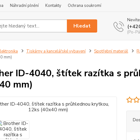
ba
Náhradní plnění
Kontakty
Ochrana soukromí
Nevíte
Hledat
(+42
(Po-Pá
lektronika
Tiskárny a kancelářské vybavení
Spotřební materiál
R
40 mm)
her ID-4040, štítek razítka s pr
x40 mm)
Dos