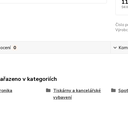
11
94 
Číslo p
Výrobc
ocení
0
Kom
zařazeno v kategoriích
ronika
Tiskárny a kancelářské
Spot
vybavení