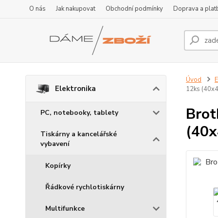
O nás
Jak nakupovat
Obchodní podmínky
Doprava a plat
Úvod
E
Elektronika
12ks (40x
Brot
PC, notebooky, tablety
(40
Tiskárny a kancelářské
vybavení
Kopírky
Řádkové rychlotiskárny
Multifunkce