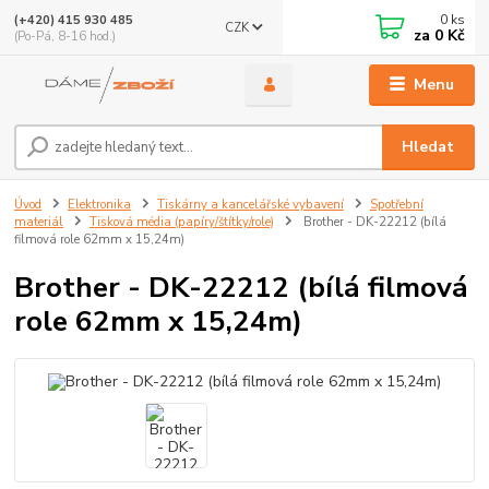
0
ks
(+420) 415 930 485
CZK
za
0 Kč
(Po-Pá, 8-16 hod.)
Menu
Hledat
Úvod
Elektronika
Tiskárny a kancelářské vybavení
Spotřební
materiál
Tisková média (papíry/štítky/role)
Brother - DK-22212 (bílá
filmová role 62mm x 15,24m)
Brother - DK-22212 (bílá filmová
role 62mm x 15,24m)