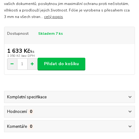
vašich dokumentů, poskytnou jim maximální ochranu proti nečistotám,
vlhkosti a prodlouží jejich životnost. Fólie je vyrobena s přesahem cca
3 mm na všech stran...
celý popis
Dostupnost
Skladem 7 ks
1 633 Kč
/
ks
1 350 Kč
bez DPH
Přidat do košíku
Kompletní specifikace
Hodnocení
0
Komentáře
0