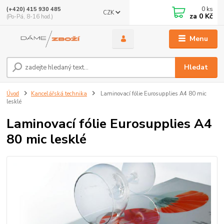
0
ks
(+420) 415 930 485
CZK
za
0 Kč
(Po-Pá, 8-16 hod.)
Menu
Hledat
Úvod
Kancelářská technika
Laminovací fólie Eurosupplies A4 80 mic
lesklé
Laminovací fólie Eurosupplies A4
80 mic lesklé