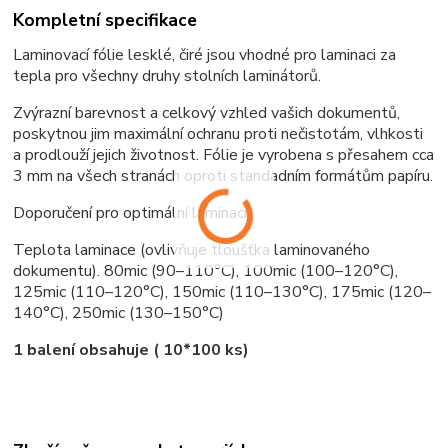
Kompletní specifikace
Laminovací fólie lesklé, čiré jsou vhodné pro laminaci za
tepla pro všechny druhy stolních laminátorů.
Zvýrazní barevnost a celkový vzhled vašich dokumentů,
poskytnou jim maximální ochranu proti nečistotám, vlhkosti
a prodlouží jejich životnost. Fólie je vyrobena s přesahem cca
3 mm na všech stranách oproti standadním formátům papíru.
Doporučení pro optimální laminaci:
Teplota laminace (ovlivňuje tloušťka laminovaného
dokumentu). 80mic (90–110°C), 100mic (100–120°C),
125mic (110–120°C), 150mic (110–130°C), 175mic (120–
140°C), 250mic (130–150°C)
1 balení obsahuje ( 10*100 ks)