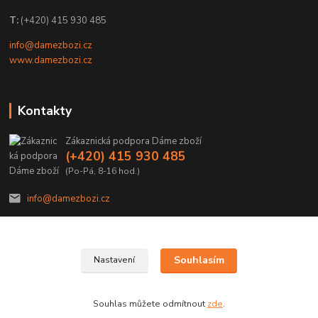
T:
(+420) 415 930 485
info@damezbozi.cz
www.damezbozi.cz
Kontakty
Zákaznická podpora Dáme zboží
(+420) 415 930 485
(Po-Pá, 8-16 hod.)
info@damezbozi.cz
Souhlasím
Nastavení
@2022 Dáme zboží je provozováno společností SDZP družstvo.
Souhlas můžete odmítnout
zde
.