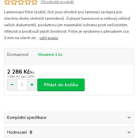
Ohodnotit produkt
Laminovací fólie lesklé, čiré jsou vhodné pro laminaci za tepla pro
všechny druhy stolních laminátorů. Zvýrazní barevnost a celkový vzhled
vašich dokumentů, poskytnou jim maximální ochranu proti nečistotám,
vlhkosti a prodlouží jejich životnost. Fólie je vyrobena s přesahem cca
3 mm na všech str...
celý popis
Dostupnost
Skladem 1 ks
2 286 Kč
/
ks
1 889 Kč
bez DPH
Přidat do košíku
Kompletní specifikace
Hodnocení
0