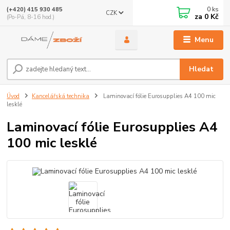
0
ks
(+420) 415 930 485
CZK
za
0 Kč
(Po-Pá, 8-16 hod.)
Menu
Hledat
Úvod
Kancelářská technika
Laminovací fólie Eurosupplies A4 100 mic
lesklé
Laminovací fólie Eurosupplies A4
100 mic lesklé