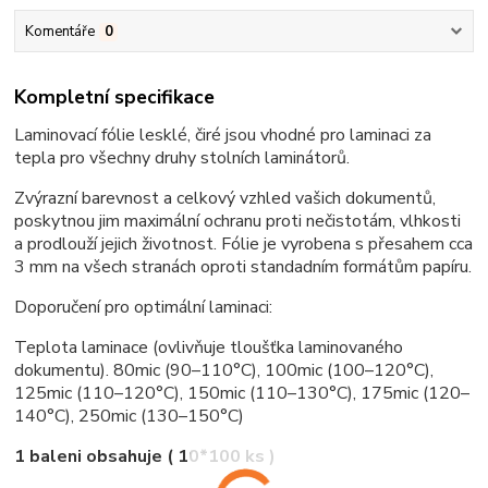
Komentáře
0
Kompletní specifikace
Laminovací fólie lesklé, čiré jsou vhodné pro laminaci za
tepla pro všechny druhy stolních laminátorů.
Zvýrazní barevnost a celkový vzhled vašich dokumentů,
poskytnou jim maximální ochranu proti nečistotám, vlhkosti
a prodlouží jejich životnost. Fólie je vyrobena s přesahem cca
3 mm na všech stranách oproti standadním formátům papíru.
Doporučení pro optimální laminaci:
Teplota laminace (ovlivňuje tloušťka laminovaného
dokumentu). 80mic (90–110°C), 100mic (100–120°C),
125mic (110–120°C), 150mic (110–130°C), 175mic (120–
140°C), 250mic (130–150°C)
1 baleni obsahuje ( 10*100 ks )