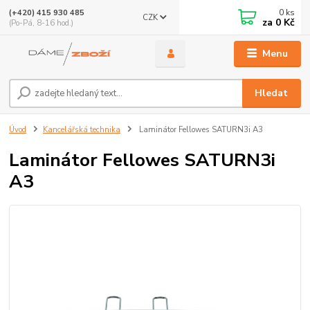
0
ks
(+420) 415 930 485
CZK
za
0 Kč
(Po-Pá, 8-16 hod.)
Menu
Hledat
Úvod
Kancelářská technika
Laminátor Fellowes SATURN3i A3
Laminátor Fellowes SATURN3i
A3