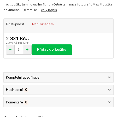
mic tloušťky laminovacího filmu, včetně laminace fotografií. Max. tloušťka
dokumentu 0,6 mm. Je ...
celý popis
Dostupnost
Není skladem
2 831 Kč
/
ks
2 340 Kč
bez DPH
Přidat do košíku
Kompletní specifikace
Hodnocení
0
Komentáře
0