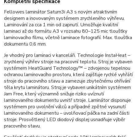
Kompletní specifikace
Fellowes laminátor Saturn3i A3 s novým atraktivním
designem a inovovaným systémem zrychleného výhřevu.
Laminování za cca 1 min od zapnutí. Umožňuje kvalitní
laminaci až do formátu A3 v rozsahu 80–125 mic tloušťky
laminovacího filmu, včetně laminace fotografií. Max. tloušťka
dokumentu 0,6 mm.
Je vhodný pro laminaci v kanceláři. Technologie InstaHeat –
zrychlený výhřev stroje na pracovní teplotu. Stroj je vybaven
systémem HeatGuard Technology™ – zdvojenou tepelnou
ochranou laminovacího prostoru, která zajišťuje rychlé vyhřátí
stroje do pracovního stavu a zamezuje zbytečnému ohřívání
těla krytu laminátoru. Stroj je vybaven unikátním systémem
Jam Free, který významně snižuje riziko uvíznutí
laminovaného dokumentu uvnitř stroje. Laminátor disponuje
systémem pro uvolnění válců a případné zpětné vysunutí
laminovaného dokumentu – uvolňovací páčka na zadní části
stroje. Prosvětlený LED diodový displej usnadňuje výběr
pracovního stavu.