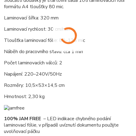
Součástí dodávky je startovní sada 10ti laminovacích folií
formátu A4 tloušťky 80 mic.
Laminovací šířka: 320 mm
Laminovací rychlost: 30 cm/min
Tloušťka laminovací fólie: 80–125 mic
Náběh do pracovního stavu: cca 1 min
Počet laminovacích válců: 2
Napájení: 220–240V/50Hz
Rozměry: 10,5×53×14,5 cm
Hmotnost: 2,30 kg
100% JAM FREE
– LED indikace chybného podání
laminovací fólie, v případě uvíznutí dokumentu použijte
uvolňovací páčku