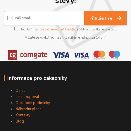
slevy!
Přihlásit se
Souhlasím se
zpracováním osobních údajů
za účelem rozesílky newsletteru.
Můžete se kdykoli odhlásit. Zasíláme jednou za 14 dní.
Informace pro zákazníky
O nás
Jak nakupovat
Obchodní podmínky
Náhradní plnění
Kontakty
Blog