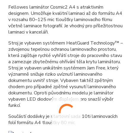
Fellowes laminátor Cosmic2 A4 s atraktivním
designem. Umožňuje kvalitní laminaci až do formátu A4
v rozsahu 80–125 mic tloušťky laminovacího filmu
včetně laminace fotografií. Je vhodný pro příležitostnou
laminaci v kanceláři.
Stroj je vybaven systémem HeatGuard Technology™ –
zdvojenou tepelnou ochranou laminovacího prostoru,
která zajišťuje rychlé vyhřátí stroje do pracovního stavu
a zamezuje zbytečnému ohřívání těla krytu laminátoru.
Stroj je vybaven unikátním systémem Jam Free, který
významně snižuje riziko uvíznutí laminovaného
dokumentu uvnitř stroje. Vybaven taktéž zpětným
chodem pro případné zpětné vysunutí laminovaného
dokumentu. Oproti původnímu modelu je laminátor
vybaven LED diodovým displejem pro snazší výběr
funkcí.
Součástí dodávky je startovní sada 10ti laminovacích
folií formátu A4 tloušťky 80 mic.