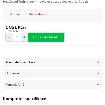
HeatGuard Technology™ – zdvojenou tepelnou oc...
celý popis
Dostupnost
Není skladem
1 851 Kč
/
ks
1 530 Kč
bez DPH
Přidat do košíku
Kompletní specifikace
Hodnocení
0
Komentáře
0
Kompletní specifikace