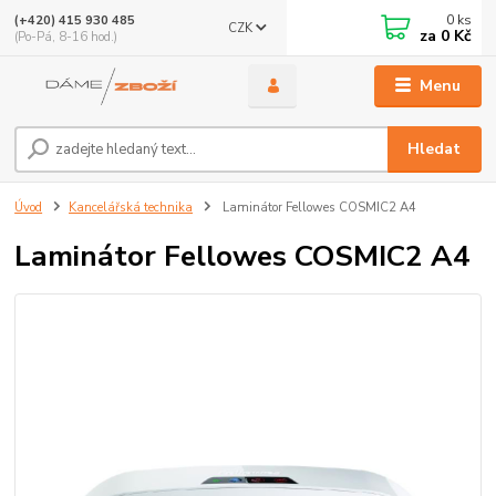
0
ks
(+420) 415 930 485
CZK
za
0 Kč
(Po-Pá, 8-16 hod.)
Menu
Hledat
Úvod
Kancelářská technika
Laminátor Fellowes COSMIC2 A4
Laminátor Fellowes COSMIC2 A4