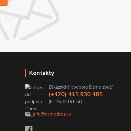
Kontakty
Zákaznická podpora Dáme zboží
(+420) 415 930 485
(Po-Pá, 8-16 hod.)
info@damezbozi.cz