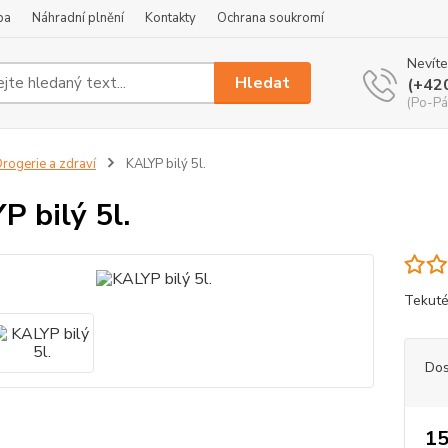
ba
Náhradní plnění
Kontakty
Ochrana soukromí
Nevíte
Hledat
(+42
(Po-Pá
rogerie a zdraví
KALYP bilý 5l.
P bilý 5l.
Tekuté
Dos
15