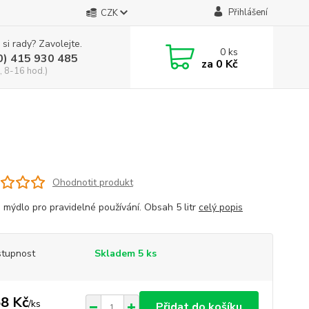
Přihlášení
CZK
 si rady? Zavolejte.
0
ks
0) 415 930 485
za
0 Kč
, 8-16 hod.)
Ohodnotit produkt
 mýdlo pro pravidelné používání. Obsah 5 litr
celý popis
tupnost
Skladem 5 ks
8 Kč
/
ks
Přidat do košíku