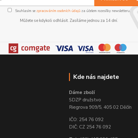
Souhlasím se
zpracováním osobních údajů
za účelem rozesílky newsletteru.
Můžete se kdykoli odhlásit. Zasíláme jednou za 14 dní.
Kde nás najdete
Dáme zboží
SDZP družstvo
Riegrova 909/5, 405 02 Děčín
IČO: 254 76 092
DIČ: CZ 254 76 092