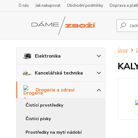
O nás
Jak nakupovat
Obchodní podmínky
Doprava a plat
Úvod
D
Elektronika
KALY
Kancelářská technika
Drogerie a zdraví
Čistící prostředky
Čistící písky
Prostředky na mytí nádobí